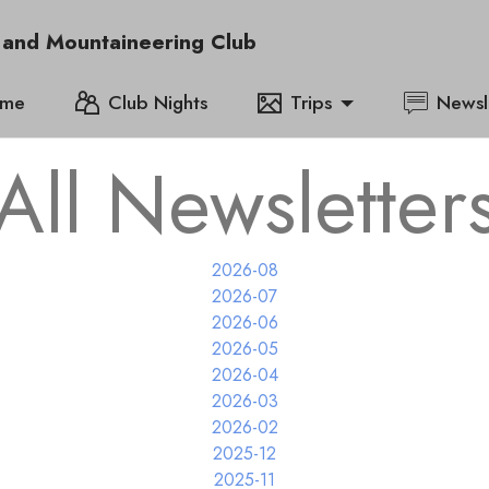
 and Mountaineering Club
me
Club Nights
Trips
Newsl
All Newsletter
2026-08
2026-07
2026-06
2026-05
2026-04
2026-03
2026-02
2025-12
2025-11